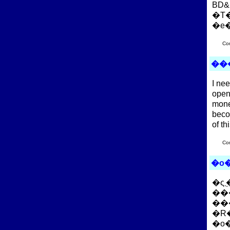
BD
�e
Co
��
I nee
open
money
beco
of th
Co
�o
�ς݂܂��񂪁A�ǂȂ����ȉ��̃o�[�o���[�̒ʐM�̔��T�C�g�Ŕ��������ꂽ����
��
��
�o