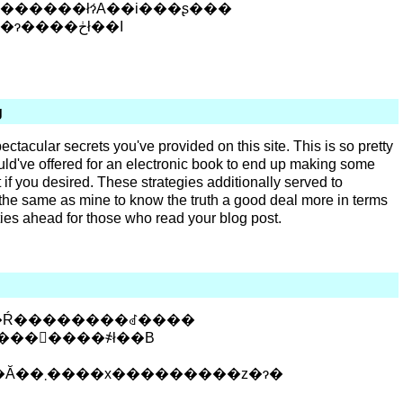
������łɂ́A��i���ʂ���
�T�E���h�g���b�N�����Ă��邼�I�肨���ς��ɂ����ڂł��I
g
pectacular secrets you've provided on this site. This is so pretty
ld've offered for an electronic book to end up making some
 if you desired. These strategies additionally served to
he same as mine to know the truth a good deal more in terms
ities ahead for those who read your blog post.
���񓚂����҂ł��B
�R�[�g�𒍕������̂ɑS�R�Ⴄ�X�J�[�g�������Ă��܂����x���������z�ɂ�