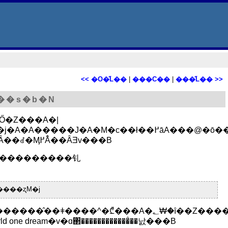
<< �O�̋L��
|
���C��
|
���̋L�� >>
��s�b�N
�Ő�Z���A�|
ꂽ�z����A�Љ�I�ɂЂƂ̍��̒��ɑg�ݍ��܂ꂽ���_�ŁA�Ȃ��ꂽ�Ӎ߂Ȃ̂��ȂƎv���B
�����������钆
��i�����ʐM�j
e dream�v�ɑ΂������������̂��낤���B