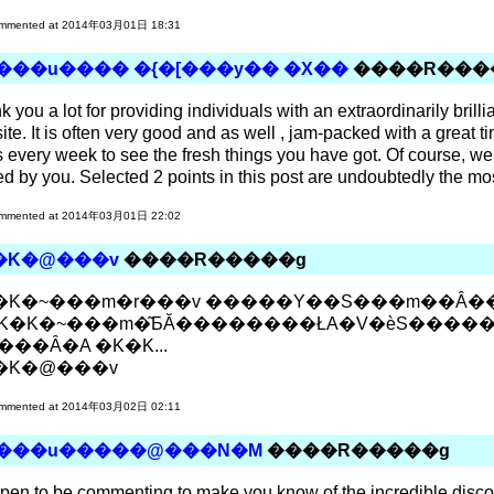
mmented at 2014年03月01日 18:31
���u���� �{�[���y�� �X��
����R���
 you a lot for providing individuals with an extraordinarily brilli
te. It is often very good and as well , jam-packed with a great ti
s every week to see the fresh things you have got. Of course, we 
d by you. Selected 2 points in this post are undoubtedly the mos
mmented at 2014年03月01日 22:02
�K�@���v
����R�����g
�K�~���m�r���v �����Y��S���m��Ȃ�
. �K�K�~���m�͂ƂĂ��������ŁA�V�ѐS���
���Ȃ�A �K�K...
�K�@���v
mmented at 2014年03月02日 02:11
���u�����@���N�M
����R�����g
ppen to be commenting to make you know of the incredible discov