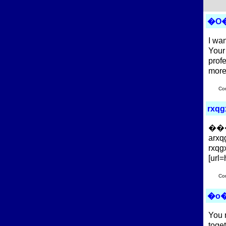
�O
I wa
Your
prof
more
Co
rxqg
��
arxq
rxqg
[url
Co
�o
You 
toge