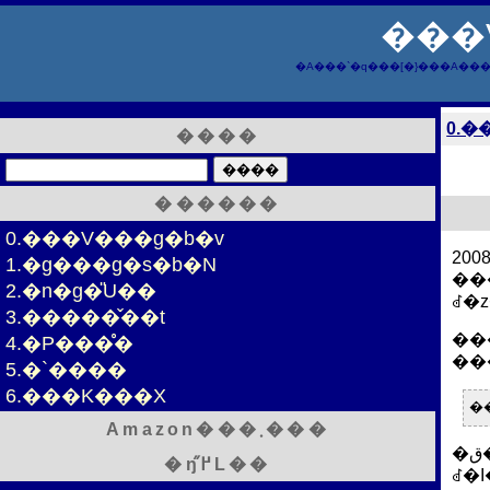
���
�A���`�q���[�}���A���
0.�
����
������
0.���V���g�b�v
20
1.�g���g�s�b�N
2.�n�g�̎U��
3.�����̌��t
��
4.�P���̊�
��
5.�`����
6.���K���X
Amazon���܂���
�ق�ƂɌx����������ȋC�̗������Z���t���������̂��ǂ����^�₾���A�؂₩�ȋ��Z����ƁA�����Ԑ��̔ނ�̐E��ł́A�܂�������̐��E�������̂�������Ȃ��B����Ƃ����Z����O�Ɍf����
�ŋ߂̋L��
ꂽ�I