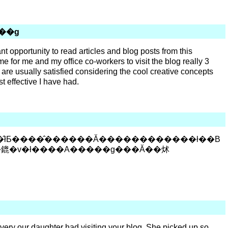
��g
ant opportunity to read articles and blog posts from this
me for me and my office co-workers to visit the blog really 3
are usually satisfied considering the cool creative concepts
t effective I have had.
�̂łƂ����̂������Ă������������ł��B
��鎞�v�ł����A�����g���Ă��炢
ery our daughter had visiting your blog. She picked up so