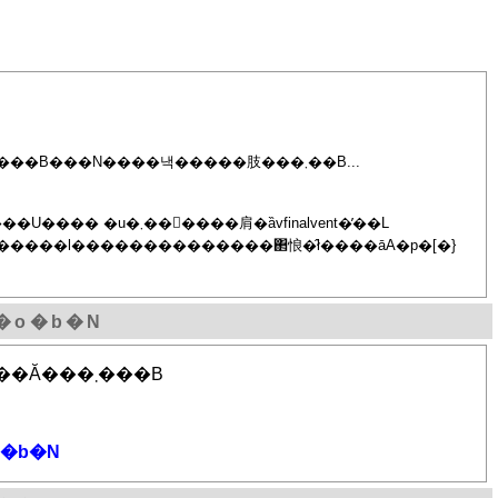
�`�c�o��������Ă��܂����B�Ԃ̉^�]���ɖڂ̑O����ł������B���N����낵�����肢���܂��B...
肩�ȁvfinalvent�̓��L
�Č������l��������������΂悢�̂ł����āA�p�[�}
�o�b�N
���̋L���ւ̃����N�̂Ȃ��g���b�N�o�b�N�͎󂯕t���Ă���܂���B
�b�N