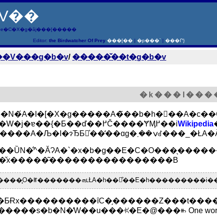
V��
e�C�X�g�ȃj���[�����
Editor:
the Birdwatcher Of Prey
���[��
|
�p���`
|
���Ր}
��V���g�b�v
/
�����̌��t�g�b�v
�k���I���
08�N�́A�I�[�X�g�����A�̃��b�h�񑊂��A�c�
���W�j�ɐ��{�Ƃ��ď��߂Č����ɎӍ߂��i
Wikipedia
��ȔN�̐^�ĂɁA�`�x�b�g��E�C�O���̖���
�̌x�����͂����������������B
�����͓O�ꂵ�������ܗւŁA�h��̐��E�h�������
�����s�b�N�̕W��u���ꐢ�E�@���ꖲ One world on