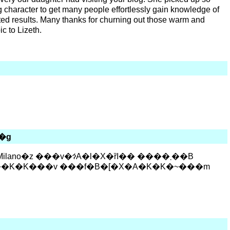
ng character to get many people effortlessly gain knowledge of
ted results. Many thanks for churning out those warm and
ic to Lizeth.
�g
o�z ���v�ɂ́A�l�X�ȑI�� ����܂��B
���K�K���v ���f�B�[�X�A�K�K�~���m