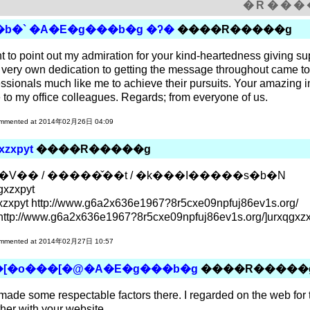
�R���
�b�` �A�E�g���b�g �ʔ�
����R�����g
nt to point out my admiration for your kind-heartedness giving s
 very own dedication to getting the message throughout came to 
essionals much like me to achieve their pursuits. Your amazing i
 to my office colleagues. Regards; from everyone of us.
mmented at 2014年02月26日 04:09
xzxpyt
����R�����g
�V�� / �����̌��t / �k���I�����s�b�N
gxzxpyt
xzxpyt http://www.g6a2x636e1967?8r5cxe09npfuj86ev1s.org/
=http://www.g6a2x636e1967?8r5cxe09npfuj86ev1s.org/]urxqgxzxp
mmented at 2014年02月27日 10:57
�[�o���[�@�A�E�g���b�g
����R�����
made some respectable factors there. I regarded on the web for 
ther with your website.