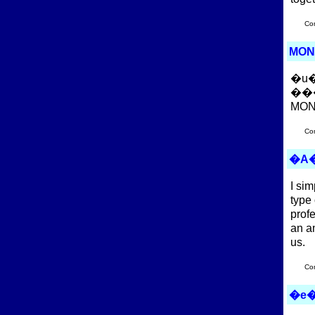
Co
MO
�u
��
MO
Co
�A
I si
type 
profe
an a
us.
Co
�e�