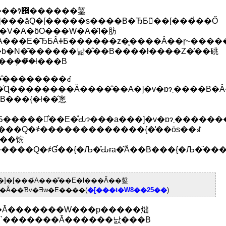
����錾
�E�͂ЂƂȂǂƂ������z�͕����Ȃ��ŗ~������
�s�b�N�͂������낢�̂��B����ł����Z�̕��䂪
�قȂ郋�[�������݂���̂ł���B
�̂��������ꂽ
��A�]�v�ɒɂ܂����B�Ȃ�����Ȃɒɂ܂����v�������
���{�ł��̂悤
������̂��Ǝv���B�߂̂Ȃ��l�̎E�Q�ł���΍��N6���̏H�t���ʂ
���镔
���Q�҂Ɠ��{�Љ�̊Ԃɍa�͂Ȃ��B���{�Љ�̈
]�[���́A���̐��E�ł���Ă��銴
�Ȃ��Ɓv�Ǝw�E����(
�[���t�W8��25��
)
B�ނ�͎Q�����邱�ƂɈӋ`�������Ă������낤���B