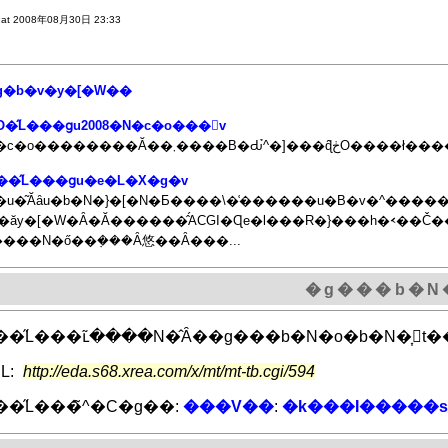
 at 2008年08月30日 23:33
g�b�v�y�[�W��
O�̋L���ցu2008�N�c�o���򗈁v
��̋L���ցu�e�L�X�g�v
u�͂Ăȃu�b�N�}�[�N�Ƃ����\�͑������u�B�v�^�������U���� �u�܂������
�ăy�[�W�Ȃ�Ă������̂́ACGI�Ɋe�l���R�}���h�𑗂�
���N�ő��݂���Ȃ悠��Ȃ���...
�g���b�N
L:
http://eda.s68.xrea.com/x/mt/mt-tb.cgi/594
��̋L���̃^�C�g��:
���V��
:
�k���I�����s