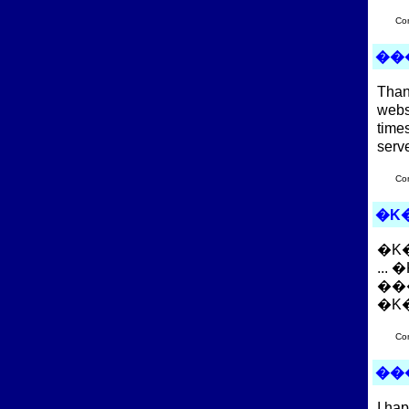
Co
��
Thank
websi
time
serve
Co
�K
�K
..
��
�K
Co
��
I ha