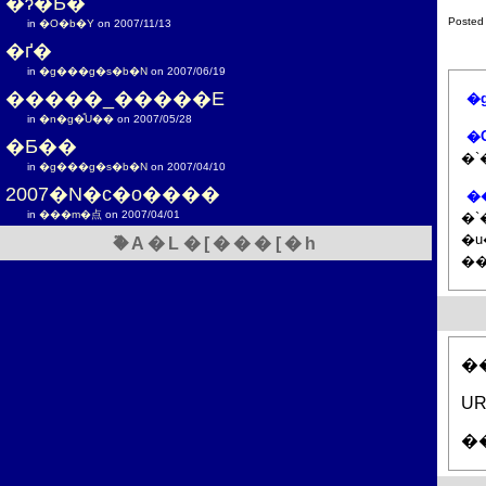
�ɂ�Ƃ�
Posted
in
�O�b�Y
on 2007/11/13
�ґ�
in
�g���g�s�b�N
on 2007/06/19
�����_�����E
�
in
�n�g�̎U��
on 2007/05/28
�
�Ƃ��
in
�g���g�s�b�N
on 2007/04/10
2007�N�c�o����
�
in
���m�点
on 2007/04/01
�`�
�u
�֘A�L�[���[�h
��
UR
�