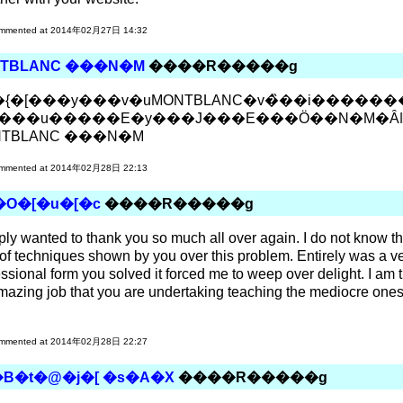
mmented at 2014年02月27日 14:32
NTBLANC ���N�M
����R�����g
�{�[���y���v�uMONTBLANC�v�̏��i������
���u�����E�y���J���E���Ö��N�M�Ȃǁj
NTBLANC ���N�M
mmented at 2014年02月28日 22:13
�O�[�u�[�c
����R�����g
mply wanted to thank you so much all over again. I do not know th
of techniques shown by you over this problem. Entirely was a ver
ssional form you solved it forced me to weep over delight. I am 
mazing job that you are undertaking teaching the mediocre ones 
mmented at 2014年02月28日 22:27
B�t�@�j�[ �s�A�X
����R�����g