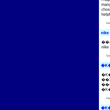
many 
chos
helpf
Co
nike 
��
nike 
Co
�K
�K�
��
�K
Co
�K