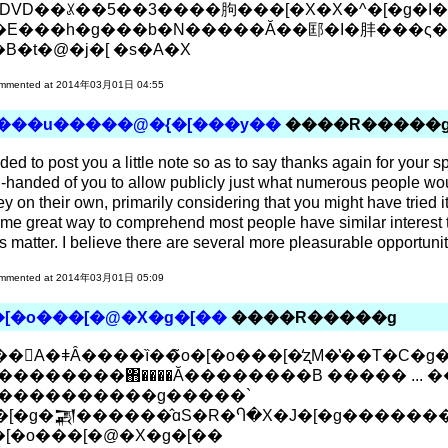
&DVD��ꊪ��5��3����胊���[�X�X�^�[�g�I�
�B�t�@�j�[ �s�A�X
mmented at 2014年03月01日 04:55
���u�����@�{�[���y��
����R�����
ded to post you a little note so as to say thanks again for your s
-handed of you to allow publicly just what numerous people wou
 on their own, primarily considering that you might have tried it
me great way to comprehend most people have similar interest t
is matter. I believe there are several more pleasurable opportun
mmented at 2014年03月01日 05:09
�[�o���[�@�X�g�[��
����R�����g
��������΋����Ă��������B ����� ... �
����������g�����`
�[�o���[�@�X�g�[��