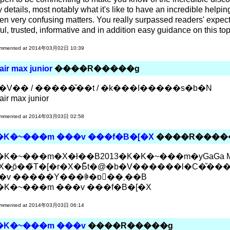
details, most notably what it's like to have an incredible helpi
en very confusing matters. You really surpassed readers' expec
ul, trusted, informative and in addition easy guidance on this top
mmented at 2014年03月02日 10:39
air max junior
����R�����g
�V�� / �����̌��t / �k���I�����s�b�N
air max junior
mmented at 2014年03月03日 02:58
�K�~���m ���v ���f�B�[�X
����R����
K�~���m�X�ł��B2013�K�K�~���m�yGaGa Milan
X�͍ō��̃T�[�r�X�Ƃ̃t�@�b�V������l�C�̌�
���v �����Y���ꏏ�ɒ񋟂��܂��B
�K�~���m ���v ���f�B�[�X
mmented at 2014年03月03日 06:14
�K�~���m ���v
����R�����g