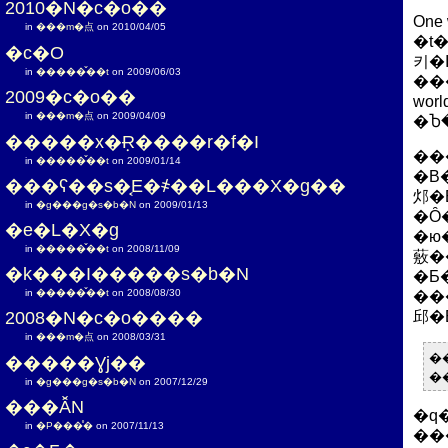
2010�N�c�o��
One
in
���m�点
on 2010/04/05
�t�ɉ߂��Ȃ��B�N�������߂����[���ƐR���ɏ]���ăQ�[�����s����B�ЂƂ̃�
�c�O
키�I�肽�
in
�����̌��t
on 2009/06/03
��
2009�c�o��
wo
in
���m�点
on 2009/04/09
�����x�݂Ɍ����r�f�I
��
in
�����̌��t
on 2009/01/14
�B�
���ʕ��s�͔E�҂��L���X�g��
邩�
in
�g���g�s�b�N
on 2009/01/13
�Ȏ����͂�
�e�L�X�g
�ю��
in
�����̌��t
on 2008/11/09
薂�����ł��ɂ܂����E
�k���I�����s�b�N
�Ƃ
in
�����̌��t
on 2008/08/30
��
2008�N�c�o����
邱�
in
���m�点
on 2008/03/31
�
�����Ɣj��
�
in
�g���g�s�b�N
on 2007/12/29
���Ȃ̌N
�q�ϓ
in
�P���̊�
on 2007/11/13