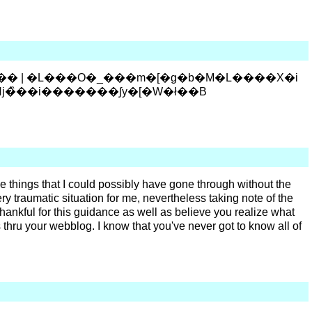
�� | �L���O�_���m�[�g�b�M�L����X�i
�̏��i�������ʃy�[�W�ł��B
e things that I could possibly have gone through without the
y traumatic situation for me, nevertheless taking note of the
thankful for this guidance as well as believe you realize what
thru your webblog. I know that you've never got to know all of