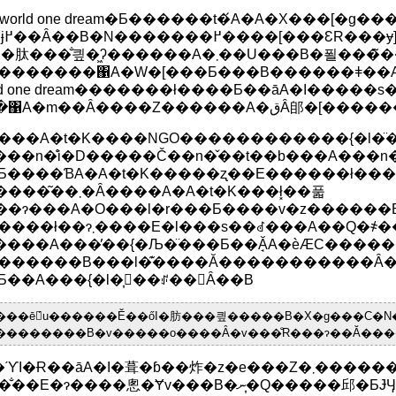
 world one dream�Ƃ������t�́A�A�X���[�g�����ɂ̂݌��
�[���̉��Ő
��̐킢�͖ʔ������A�܂��U���B�푈���̃��V�A�ƃO���W�A�̑I�肪
�������΁A�W�[���Ƃ���B������ǂ��A��
rld one dream�������ł����Ƃ��āA�I����
�Ⴆ�΁A�m��Ȃ����Z������A
���A�t�K����NGO������������{�l�̈
��n�̊i�D�����Č��n�̌��t��b���A���n�ׂ̈Ɋ��������Ă����̂
Ƃ����ƁA�A�t�K�����ʐ��E������ł���B
�܂�Ȃ����A�A�t�K���ł͓��풃
ɂ���A�O���l�r���Ƃ����v�z������Ƃ�����̐��E�̊Ԃɂ���a���]�v�ɒɂ܂���
�l���s��ꂽ���A��Q�҂����Q�҂�������������{�̒��ōs��ꂽ
����A���̓��{�Љ�̈���Ƃ��Ă̘A�ѐӔC����
������B���l�͊����Ă�����������Ȃ��
Ƃ��A���{�l�͎󂯓��ꂴ��𓾂Ȃ��B
���ē́u������Ӗ��őI�肪���킢�����B�X�g���C�N�
��������B�v�����o����Ȃ�v���̐R���ɂ��Ă���
I�Ɍ��āA�I�葺�ɓ��炸�z�e���Z�܂������Ă�������W���p�����炪
���̐��E�ɂ����悤�Ɏv���